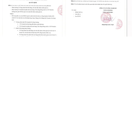
Diễn đàn
Vitus System: Mô hình chiết khấu đa tầng - Dấu hiệu của
đa cấp trá hình?
25 lượt xem
0 bình luận
0 lượt chia sẻ
Thích
Bình luận
Chia sẻ
Trần Nhật Linh
2025-09-20 18:07:56