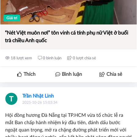
Giải trí
“Nét Việt muôn nơi” tôn vinh cá tính phụ nữ Việt ở buổi
trà chiều Anh quốc
18 lượt xem
0 bình luận
0 lượt chia sẻ
Thích
Bình luận
Chia sẻ
Trần Nhật Linh
2025-10-26 15:03:34
Hội đồng hương Đà Nẵng tại TP.HCM vừa tổ chức lễ ra
mắt Ban chấp hành nhiệm kỳ đầu tiên, đánh dấu bước
ngoặt quan trọng, mở ra chặng đường phát triển mới với