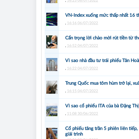
,
16:23 06/07/2022
VN-Index xuống mức thấp nhất 16 t
,
16:16 06/07/2022
Cẩn trọng lời chào mời rút tiền từ th
,
16:52 04/07/2022
Vì sao nhà đầu tư trái phiếu Tân H
,
16:22 04/07/2022
Trung Quốc mua tôm hùm trở lại, xu
,
16:15 04/07/2022
Vì sao cổ phiếu ITA của bà Đặng Th
,
11:08 30/06/2022
Cổ phiếu tăng trần 5 phiên liên tiếp
giải trình