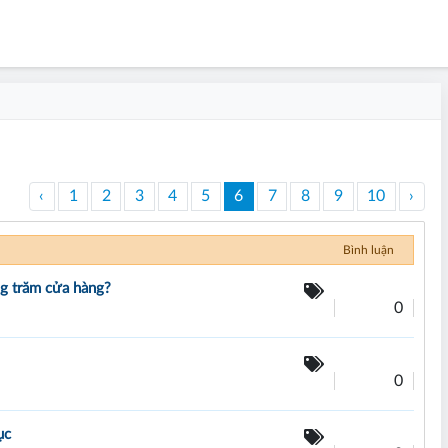
‹
1
2
3
4
5
6
7
8
9
10
›
Bình luận
g trăm cửa hàng?
0
0
ục