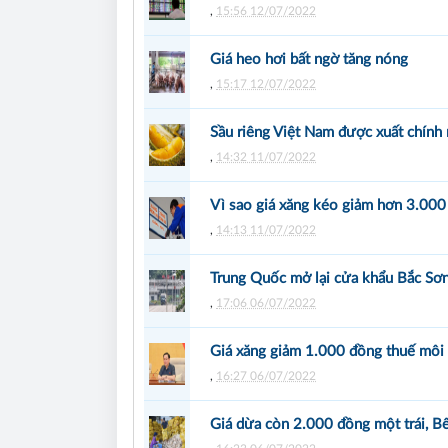
,
15:56 12/07/2022
Giá heo hơi bất ngờ tăng nóng
,
15:17 12/07/2022
Sầu riêng Việt Nam được xuất chính
,
14:32 11/07/2022
Vì sao giá xăng kéo giảm hơn 3.000
,
14:13 11/07/2022
Trung Quốc mở lại cửa khẩu Bắc Sơn,
,
17:06 06/07/2022
Giá xăng giảm 1.000 đồng thuế môi
,
16:27 06/07/2022
Giá dừa còn 2.000 đồng một trái, Bế