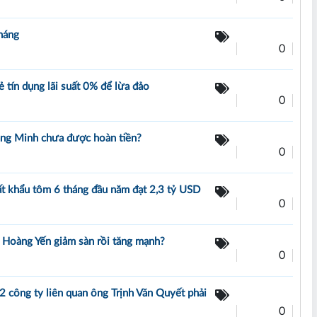
háng
0
ẻ tín dụng lãi suất 0% để lừa đảo
0
oàng Minh chưa được hoàn tiền?
0
ất khẩu tôm 6 tháng đầu năm đạt 2,3 tỷ USD
0
ị Hoàng Yến giảm sàn rồi tăng mạnh?
0
, 2 công ty liên quan ông Trịnh Văn Quyết phải
0