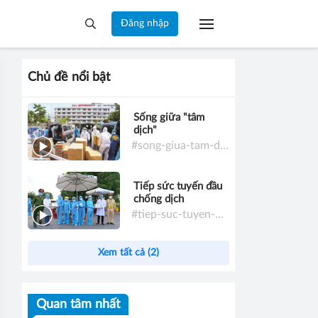
Đăng nhập
Chủ đề nổi bật
Sống giữa "tâm
dịch"
#song-giua-tam-dich
Tiếp sức tuyến đầu
chống dịch
#tiep-suc-tuyen-dau-chong-dich
Xem tất cả (2)
Quan tâm nhất