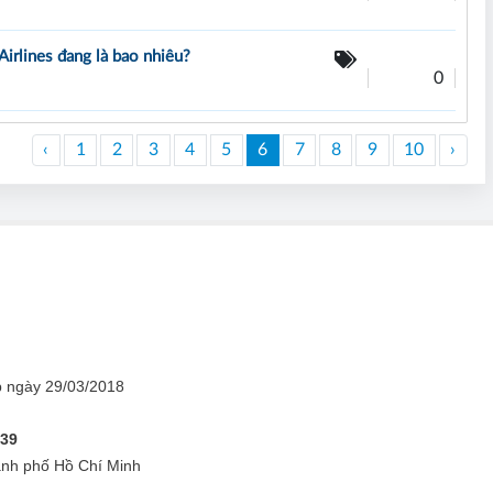
rlines đang là bao nhiêu?
0
‹
1
2
3
4
5
6
7
8
9
10
›
 ngày 29/03/2018
839
hành phố Hồ Chí Minh