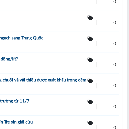
0
0
 ngạch sang Trung Quốc
0
 đồng/lít?
0
 chuối và vải thiều được xuất khẩu trong đêm
0
 trường từ 11/7
0
n Tre xin giải cứu
0