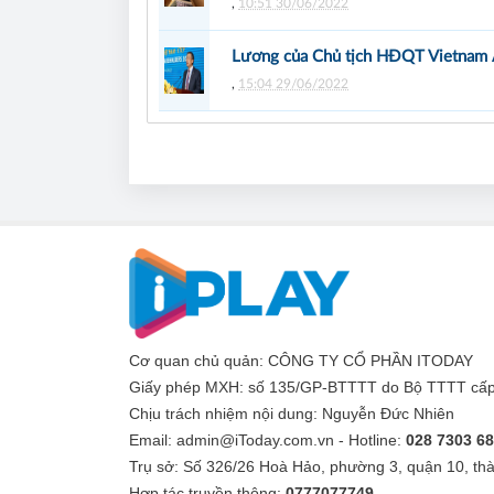
,
10:51 30/06/2022
Lương của Chủ tịch HĐQT Vietnam Ai
,
15:04 29/06/2022
Cơ quan chủ quản: CÔNG TY CỔ PHẦN ITODAY
Giấy phép MXH: số 135/GP-BTTTT do Bộ TTTT cấp
Chịu trách nhiệm nội dung:
Nguyễn Đức Nhiên
Email: admin@iToday.com.vn - Hotline:
028 7303 6
Trụ sở: Số 326/26 Hoà Hảo, phường 3, quận 10, t
Hợp tác truyền thông:
0777077749