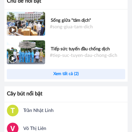
Chủ đề nổi bật
Sống giữa "tâm dịch"
#song-giua-tam-dich
Tiếp sức tuyến đầu chống dịch
#tiep-suc-tuyen-dau-chong-dich
Xem tất cả (2)
Cây bút nổi bật
Trần Nhật Linh
Võ Thị Liên