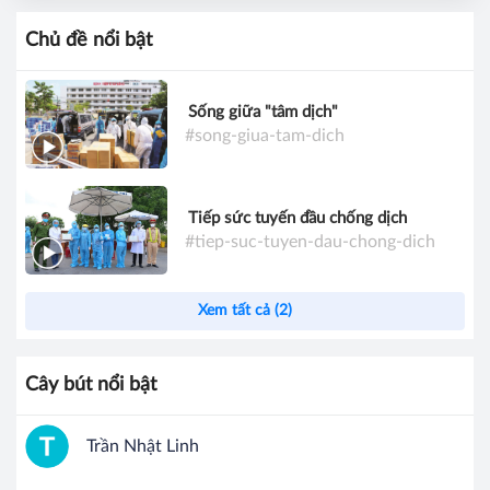
Chủ đề nổi bật
Sống giữa "tâm dịch"
#song-giua-tam-dich
Tiếp sức tuyến đầu chống dịch
#tiep-suc-tuyen-dau-chong-dich
Xem tất cả (2)
Cây bút nổi bật
Trần Nhật Linh