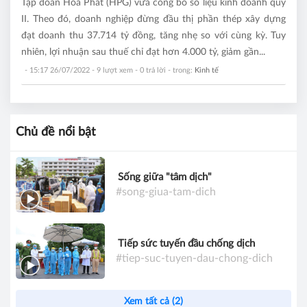
Tập đoàn Hòa Phát (HPG) vừa công bố số liệu kinh doanh quý
II. Theo đó, doanh nghiệp đừng đầu thị phần thép xây dựng
đạt doanh thu 37.714 tỷ đồng, tăng nhẹ so với cùng kỳ. Tuy
nhiên, lợi nhuận sau thuế chỉ đạt hơn 4.000 tỷ, giảm gần...
- 15:17 26/07/2022
- 9 lượt xem - 0 trả lời - trong:
Kinh tế
Chủ đề nổi bật
Sống giữa "tâm dịch"
#song-giua-tam-dich
Tiếp sức tuyến đầu chống dịch
#tiep-suc-tuyen-dau-chong-dich
Xem tất cả (2)