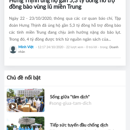
Hưng Thịnh ủng hộ gần 5,3 tỷ đồng hỗ trợ
đồng bào vùng lũ miền Trung
Ngày 22 - 23/10/2020, thông qua các cơ quan báo chí, Tập
đoàn Hưng Thịnh đã ủng hộ gần 5,3 tỷ đồng hỗ trợ đồng bào
các tỉnh miền Trung đang chịu ảnh hưởng nặng do bão lụt.
Trong đó, 4 tỷ đồng được trích từ nguồn ngân sách của...
Minh Việt
- 12:17 24/10/2020
- 22 lượt xem - 0 trả lời - trong:
Doanh
nhân
Chủ đề nổi bật
Sống giữa "tâm dịch"
#song-giua-tam-dich
Tiếp sức tuyến đầu chống dịch