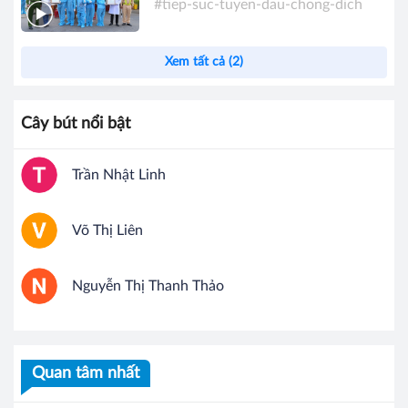
#tiep-suc-tuyen-dau-chong-dich
Xem tất cả (2)
Cây bút nổi bật
Trần Nhật Linh
Võ Thị Liên
Nguyễn Thị Thanh Thảo
Quan tâm nhất