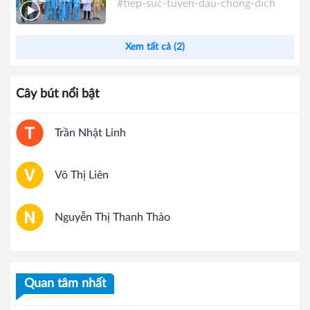
#tiep-suc-tuyen-dau-chong-dich
Xem tất cả (2)
Cây bút nổi bật
Trần Nhật Linh
Võ Thị Liên
Nguyễn Thị Thanh Thảo
Quan tâm nhất