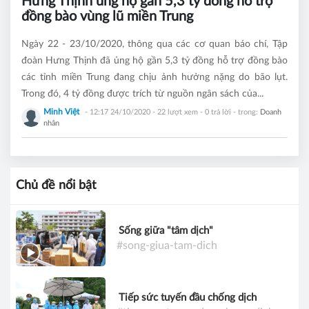
Hưng Thịnh ủng hộ gần 5,3 tỷ đồng hỗ trợ
đồng bào vùng lũ miền Trung
Ngày 22 - 23/10/2020, thông qua các cơ quan báo chí, Tập
đoàn Hưng Thịnh đã ủng hộ gần 5,3 tỷ đồng hỗ trợ đồng bào
các tỉnh miền Trung đang chịu ảnh hưởng nặng do bão lụt.
Trong đó, 4 tỷ đồng được trích từ nguồn ngân sách của...
Minh Việt
- 12:17 24/10/2020
- 22 lượt xem - 0 trả lời - trong:
Doanh
nhân
Chủ đề nổi bật
Sống giữa "tâm dịch"
#song-giua-tam-dich
Tiếp sức tuyến đầu chống dịch