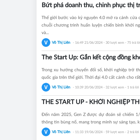
Bứt phá doanh thu, chinh phục thị 
Thế giới bước vào kỷ nguyên 4.0 mở ra cánh cửa c
chuỗi chương trình huấn luyện chiến binh khởi n
và...
Võ Thị Liên
- 16:49 21/06/2024
- 30 lượt xem - 75 trả lờ
The Start Up: Gắn kết cộng đồng kh
Trong xu hướng chuyển đổi số, khởi nghiệp trở t
quốc gia trên thế giới. Thời đại 4.0 cất cánh cho rấ
Võ Thị Liên
- 10:39 20/06/2024
- 32 lượt xem - 1 trả lời
THE START UP - KHỞI NGHIỆP THỰ
Đến năm 2025, Gen Z được dự đoán sẽ chiếm 1/3 
thông tin bùng nổ, mang trong mình sự sáng tạo, k
Võ Thị Liên
- 11:33 19/06/2024
- 59 lượt xem - 2 trả lời