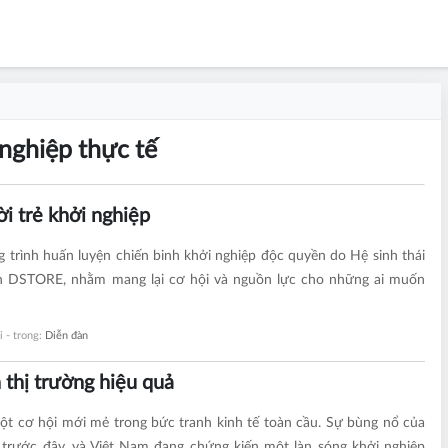
nghiệp thực tế
i trẻ khởi nghiệp
g trình huấn luyện chiến binh khởi nghiệp độc quyền do Hệ sinh thái
n DSTORE, nhằm mang lại cơ hội và nguồn lực cho những ai muốn
i - trong:
Diễn đàn
 thị trường hiệu quả
 một cơ hội mới mẻ trong bức tranh kinh tế toàn cầu. Sự bùng nổ của
trước đây, và Việt Nam đang chứng kiến một làn sóng khởi nghiệp