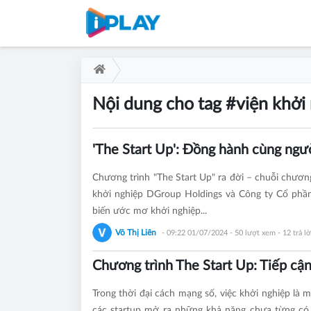
Nội dung cho tag #viện khởi 
'The Start Up': Đồng hành cùng ngườ
Chương trình "The Start Up" ra đời – chuỗi chươn
khởi nghiệp DGroup Holdings và Công ty Cổ phầ
biến ước mơ khởi nghiệp...
Võ Thị Liên
- 09:22 01/07/2024
- 50 lượt xem - 12 trả lờ
Chương trình The Start Up: Tiếp cận
Trong thời đại cách mạng số, việc khởi nghiệp là
các startup mở ra những khả năng chưa từng có 