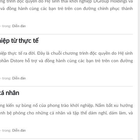
ương trình độc quyền do Hệ sinh thái khởi nghiệp DGroup Holdings và
à đồng hành cùng các bạn trẻ trên con đường chinh phục thành
 - trong:
Diễn đàn
iệp từ thực tế
iệp thực tế ra đời. Đây là chuỗi chương trình độc quyền do Hệ sinh
 phần Dstore hỗ trợ và đồng hành cùng các bạn trẻ trên con đường
 - trong:
Diễn đàn
cá nhân
ứng kiến sự bùng nổ của phong trào khởi nghiệp. Nắm bắt xu hướng
hành bệ phóng cho những cá nhân và tập thể dám nghĩ, dám làm, và
 - trong:
Diễn đàn