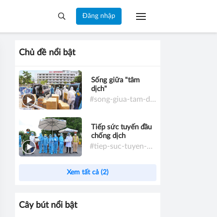
Đăng nhập
Chủ đề nổi bật
Sống giữa "tâm
dịch"
#song-giua-tam-dich
Tiếp sức tuyến đầu
chống dịch
#tiep-suc-tuyen-dau-chong-dich
Xem tất cả (2)
Cây bút nổi bật