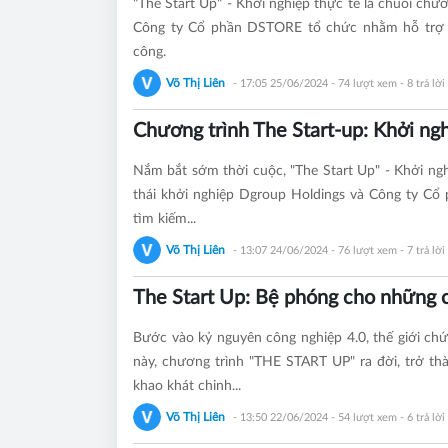
"The Start Up" - Khởi nghiệp thực tế là chuỗi ch
Công ty Cổ phần DSTORE tổ chức nhằm hỗ trợ v
công.
Võ Thị Liên
- 17:05 25/06/2024
- 74 lượt xem - 8 trả lời
Chương trình The Start-up: Khởi ngh
Nắm bắt sớm thời cuộc, "The Start Up" - Khởi ngh
thái khởi nghiệp Dgroup Holdings và Công ty Cổ
tìm kiếm...
Võ Thị Liên
- 13:07 24/06/2024
- 76 lượt xem - 7 trả lời
The Start Up: Bệ phóng cho những 
Bước vào kỷ nguyên công nghiệp 4.0, thế giới ch
này, chương trình "THE START UP" ra đời, trở t
khao khát chinh...
Võ Thị Liên
- 13:50 22/06/2024
- 54 lượt xem - 6 trả lời