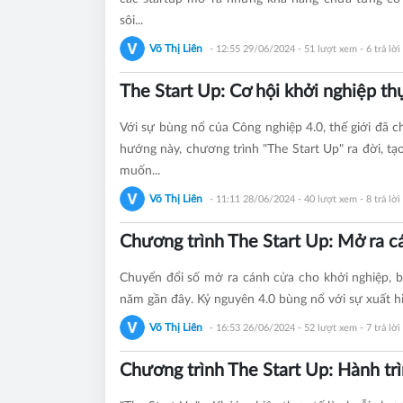
sôi...
Võ Thị Liên
- 12:55 29/06/2024
- 51 lượt xem - 6 trả lời
The Start Up: Cơ hội khởi nghiệp th
Với sự bùng nổ của Công nghiệp 4.0, thế giới đã 
hướng này, chương trình "The Start Up" ra đời, t
muốn...
Võ Thị Liên
- 11:11 28/06/2024
- 40 lượt xem - 8 trả lời
Chương trình The Start Up: Mở ra c
Chuyển đổi số mở ra cánh cửa cho khởi nghiệp, b
năm gần đây. Kỷ nguyên 4.0 bùng nổ với sự xuất hi
Võ Thị Liên
- 16:53 26/06/2024
- 52 lượt xem - 7 trả lời
Chương trình The Start Up: Hành tr