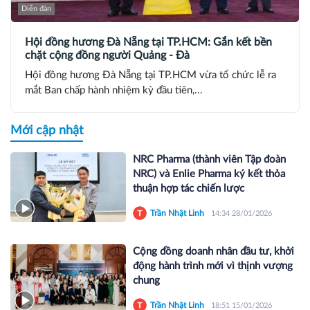
Diễn đàn
Hội đồng hương Đà Nẵng tại TP.HCM: Gắn kết bền
chặt cộng đồng người Quảng - Đà
Hội đồng hương Đà Nẵng tại TP.HCM vừa tổ chức lễ ra
mắt Ban chấp hành nhiệm kỳ đầu tiên,...
Mới cập nhật
NRC Pharma (thành viên Tập đoàn
NRC) và Enlie Pharma ký kết thỏa
thuận hợp tác chiến lược
Trần Nhật Linh
14:34 28/01/2026
Cộng đồng doanh nhân đầu tư, khởi
động hành trình mới vì thịnh vượng
chung
Trần Nhật Linh
18:51 15/01/2026