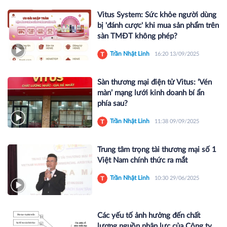
Vitus System: Sức khỏe người dùng
bị 'đánh cược' khi mua sản phẩm trên
sàn TMĐT không phép?
Trần Nhật Linh
16:20 13/09/2025
Sàn thương mại điện tử Vitus: ‘Vén
màn’ mạng lưới kinh doanh bí ẩn
phía sau?
Trần Nhật Linh
11:38 09/09/2025
Trung tâm trọng tài thương mại số 1
Việt Nam chính thức ra mắt
Trần Nhật Linh
10:30 29/06/2025
Các yếu tố ảnh hưởng đến chất
lượng nguồn nhân lực của Công ty