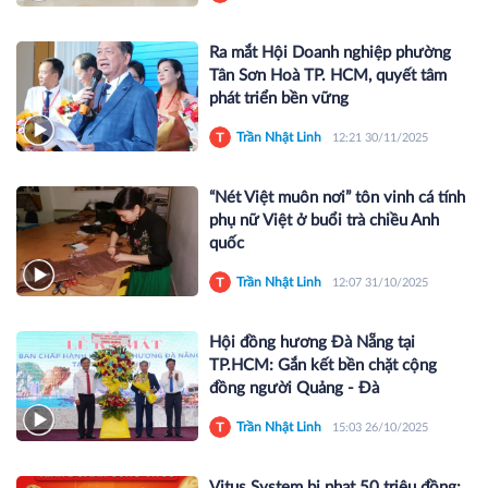
Ra mắt Hội Doanh nghiệp phường
Tân Sơn Hoà TP. HCM, quyết tâm
phát triển bền vững
Trần Nhật Linh
12:21 30/11/2025
“Nét Việt muôn nơi” tôn vinh cá tính
phụ nữ Việt ở buổi trà chiều Anh
quốc
Trần Nhật Linh
12:07 31/10/2025
Hội đồng hương Đà Nẵng tại
TP.HCM: Gắn kết bền chặt cộng
đồng người Quảng - Đà
Trần Nhật Linh
15:03 26/10/2025
Vitus System bị phạt 50 triệu đồng: