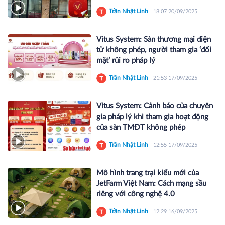
Trần Nhật Linh
18:07 20/09/2025
Vitus System: Sàn thương mại điện
tử không phép, người tham gia ‘đối
mặt’ rủi ro pháp lý
Trần Nhật Linh
21:53 17/09/2025
Vitus System: Cảnh báo của chuyên
gia pháp lý khi tham gia hoạt động
của sàn TMĐT không phép
Trần Nhật Linh
12:55 17/09/2025
Mô hình trang trại kiểu mới của
JetFarm Việt Nam: Cách mạng sầu
riêng với công nghệ 4.0
Trần Nhật Linh
12:29 16/09/2025