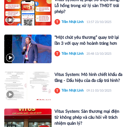
Lỗ hổng trong xử lý sàn TMĐT trái
phép?
Trần Nhật Linh
13:57 23/10/2025
“Một chút yêu thương” quay trở lại
lần 3 với quy mô hoành tráng hơn
Trần Nhật Linh
20:48 13/10/2025
Vitus System: Mô hình chiết khấu đa
tầng - Dấu hiệu của đa cấp trá hình?
Trần Nhật Linh
09:11 03/10/2025
Vitus System: Sàn thương mại điện
tử không phép và câu hỏi về trách
nhiệm quản lý?