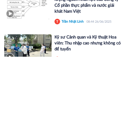
Cổ phần thực phẩm và nước giải
khát Nam Việt
Trần Nhật Linh
08:44 26/06/2025
Kỹ sư Cảnh quan và Kỹ thuật Hoa
viên: Thu nhập cao nhưng không có
để tuyển
Trần Nhật Linh
13:09 18/06/2025
Hành trình từ trái tim đến trái tim
qua Caravan Báo Pháp Luật Việt
Nam lần 3
Trần Nhật Linh
19:55 03/06/2025
Công bố Chương trình carvan Tuyên
truyền phổ biến pháp luật và ATGT
học đường 2025