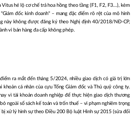
ủa Vitus hé lộ cơ chế trả hoa hồng theo tầng (F1, F2, F3…), kèm
 "Giám đốc kinh doanh" – mang đặc điểm rõ rệt của mô hình
ng này không được đăng ký theo Nghị định 40/2018/NĐ-CP,
hành vi bán hàng đa cấp không phép.
 điểm ra mắt đến tháng 5/2024, nhiều giao dịch có giá trị lớn
ài khoản cá nhân của cựu Tổng Giám đốc và Thủ quỹ công ty.
hay vì tài khoản doanh nghiệp để thực hiện giao dịch thương
i bỏ ngoài sổ sách kế toán và trốn thuế – vi phạm nghiêm trọng
 bị xử lý hình sự theo Điều 200 Bộ luật Hình sự 2015 (sửa đổi