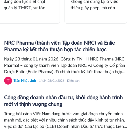
đang dồn lực siết chặt
không chỉ dừng lại ở việc
quản lý TMĐT, sự tồn...
thiếu giấy phép, mà còn...
NRC Pharma (thành viên Tập đoàn NRC) và Enlie
Pharma ký kết thỏa thuận hợp tác chiến lược
Ngày 23 tháng 01 năm 2026, Công ty TNHH NRC Pharma (NRC
Pharma) – công ty thành viên Tập đoàn NRC và Công ty Cổ phần
Dược Enlie (Enlie Pharma) đã chính thức ký kết thỏa thuận hợp
tác chiến lược. Đây là bước mở đầu cho việc hiện thực hóa quyết
Trần Nhật Linh
14:34 28/01/2026
Diễn đàn
tâm của hai bên trong việc đồng hành phát triển, nâng cao chất
lượng sản phẩm và dịch vụ y tế, đóng góp tích cực cho sức khỏe
cộng đồng.
Cộng đồng doanh nhân đầu tư, khởi động hành trình
mới vì thịnh vượng chung
Trong bối cảnh Việt Nam đang bước vào giai đoạn chuyển mình
mạnh mẽ, đặc biệt với nhiều chính sách thúc đẩy kinh tế tư nhân,
việc ra đời Câu lạc bộ (CLB) Doanh nhân Đầu tư trực thuộc Liên