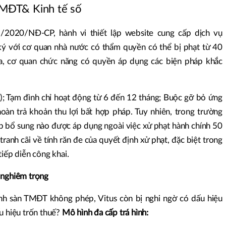
 TMĐT& Kinh tế số
/2020/NĐ-CP, hành vi thiết lập website cung cấp dịch vụ
ý với cơ quan nhà nước có thẩm quyền có thể bị phạt từ 40
ra, cơ quan chức năng có quyền áp dụng các biện pháp khắc
ó); Tạm đình chỉ hoạt động từ 6 đến 12 tháng; Buộc gỡ bỏ ứng
àn trả khoản thu lợi bất hợp pháp. Tuy nhiên, trong trường
p bổ sung nào được áp dụng ngoài việc xử phạt hành chính 50
tranh cãi về tính răn đe của quyết định xử phạt, đặc biệt trong
tiếp diễn công khai.
 nghiêm trọng
nh sàn TMĐT không phép, Vitus còn bị nghi ngờ có dấu hiệu
u hiệu trốn thuế?
Mô hình đa cấp trá hình: