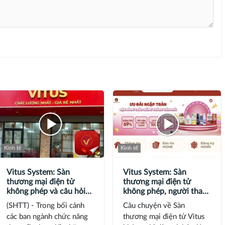
Kinh tế
Kinh tế
Vitus System: Sàn
Vitus System: Sàn
thương mại điện tử
thương mại điện tử
không phép và câu hỏi
không phép, người tham
về trách nhiệm quản lý?
gia ‘đối mặt’ rủi ro pháp
(SHTT) - Trong bối cảnh
Câu chuyện về Sàn
lý
các ban ngành chức năng
thương mại điện tử Vitus