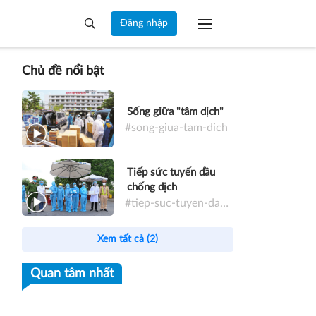
Đăng nhập
Chủ đề nổi bật
Sống giữa "tâm dịch"
#song-giua-tam-dich
Tiếp sức tuyến đầu
chống dịch
#tiep-suc-tuyen-dau-chong-dich
Xem tất cả (2)
Quan tâm nhất