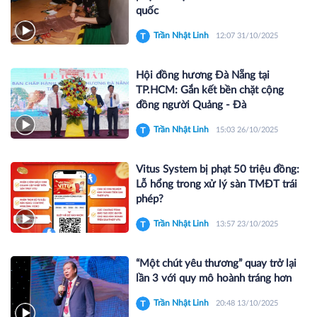
quốc
Trần Nhật Linh
12:07 31/10/2025
Hội đồng hương Đà Nẵng tại
TP.HCM: Gắn kết bền chặt cộng
đồng người Quảng - Đà
Trần Nhật Linh
15:03 26/10/2025
Vitus System bị phạt 50 triệu đồng:
Lỗ hổng trong xử lý sàn TMĐT trái
phép?
Trần Nhật Linh
13:57 23/10/2025
“Một chút yêu thương” quay trở lại
lần 3 với quy mô hoành tráng hơn
Trần Nhật Linh
20:48 13/10/2025