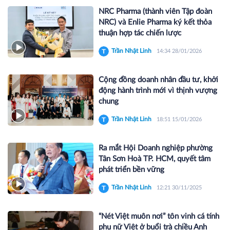
NRC Pharma (thành viên Tập đoàn
NRC) và Enlie Pharma ký kết thỏa
thuận hợp tác chiến lược
Trần Nhật Linh
14:34 28/01/2026
Cộng đồng doanh nhân đầu tư, khởi
động hành trình mới vì thịnh vượng
chung
Trần Nhật Linh
18:51 15/01/2026
Ra mắt Hội Doanh nghiệp phường
Tân Sơn Hoà TP. HCM, quyết tâm
phát triển bền vững
Trần Nhật Linh
12:21 30/11/2025
“Nét Việt muôn nơi” tôn vinh cá tính
phụ nữ Việt ở buổi trà chiều Anh