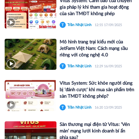
Vitus System: Cảnh báo của chuyên
gia pháp lý khi tham gia hoạt động
của sàn TMĐT không phép
Trần Nhật Linh
12:55 17/09/2025
Mô hình trang trại kiểu mới của
JetFarm Việt Nam: Cách mạng sầu
riêng với công nghệ 4.0
Trần Nhật Linh
12:29 16/09/2025
Vitus System: Sức khỏe người dùng
bị 'đánh cược' khi mua sản phẩm trên
sàn TMĐT không phép?
Trần Nhật Linh
16:20 13/09/2025
Sàn thương mại điện tử Vitus: ‘Vén
màn’ mạng lưới kinh doanh bí ẩn
phía sau?