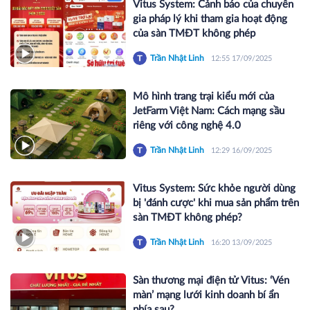
Vitus System: Cảnh báo của chuyên
gia pháp lý khi tham gia hoạt động
của sàn TMĐT không phép
Trần Nhật Linh
12:55 17/09/2025
Mô hình trang trại kiểu mới của
JetFarm Việt Nam: Cách mạng sầu
riêng với công nghệ 4.0
Trần Nhật Linh
12:29 16/09/2025
Vitus System: Sức khỏe người dùng
bị 'đánh cược' khi mua sản phẩm trên
sàn TMĐT không phép?
Trần Nhật Linh
16:20 13/09/2025
Sàn thương mại điện tử Vitus: ‘Vén
màn’ mạng lưới kinh doanh bí ẩn
phía sau?