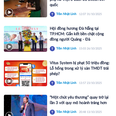
quốc
Trần Nhật Linh
12:07 31/10/2025
Hội đồng hương Đà Nẵng tại
TP.HCM: Gắn kết bền chặt cộng
đồng người Quảng - Đà
Trần Nhật Linh
15:03 26/10/2025
Vitus System bị phạt 50 triệu đồng:
Lỗ hổng trong xử lý sàn TMĐT trái
phép?
Trần Nhật Linh
13:57 23/10/2025
“Một chút yêu thương” quay trở lại
lần 3 với quy mô hoành tráng hơn
Trần Nhật Linh
20:48 13/10/2025