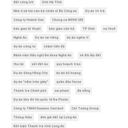
đất công ích
tỉnh Hà Tĩnh
Nhà ở xã hội cán bộ chiến sĩ Bộ Công an
Dự án trì trệ
Công ty Hoành Sơn
Chung cư NƠXH 282
bàn giao kĩ thuật
bàn giao căn hộ
TP Vinh
nợ thuế
Nghệ An
Dự án tai tiếng
dự án nghìn tỉ
dự án công tư
chậm tiến độ
Bệnh viện Hữu nghị Đa khoa Nghệ An
xẻ đồi lấy đất
thu lợi
sốt đất ảo
quy hoạch treo
Dự án Sông Hồng City
dự án bỏ hoang
dự án "nằm trên giấy”
quần đảo Faroe
Thanh tra Chính phủ
sai pham
đà nẵng
Dự án khu đô thị quốc tế Đa Phước
Công ty TNHH Daewon Cantavil
Cát Tường Group
Thông thầu
dìm giá đất tại Long An
Kết luận Thanh tra tỉnh Long An