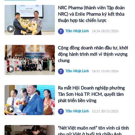
NRC Pharma (thành viên Tập đoàn
NRC) và Enlie Pharma ký kết thỏa
thuận hợp tác chiến lược
Trần Nhật Linh
14:34 28/01/2026
Cộng đồng doanh nhân đầu tư, khởi
động hành trình mới vì thịnh vượng
chung
Trần Nhật Linh
18:51 15/01/2026
Ra mắt Hội Doanh nghiệp phường
Tân Sơn Hoà TP. HCM, quyết tâm
phát triển bền vững
Trần Nhật Linh
12:21 30/11/2025
“Nét Việt muôn nơi” tôn vinh cá tính
phụ nữ Việt ở buổi trà chiều Anh