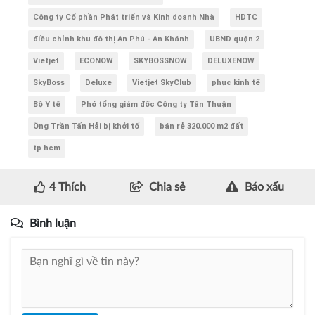
Công ty Cổ phần Phát triển và Kinh doanh Nhà
HDTC
điều chỉnh khu đô thị An Phú - An Khánh
UBND quận 2
Vietjet
ECONOW
SKYBOSSNOW
DELUXENOW
SkyBoss
Deluxe
Vietjet SkyClub
phục kinh tế
Bộ Y tế
Phó tổng giám đốc Công ty Tân Thuận
Ông Trần Tấn Hải bị khởi tố
bán rẻ 320.000 m2 đất
tp hcm
4
Thích
Chia sẻ
Báo xấu
Bình luận