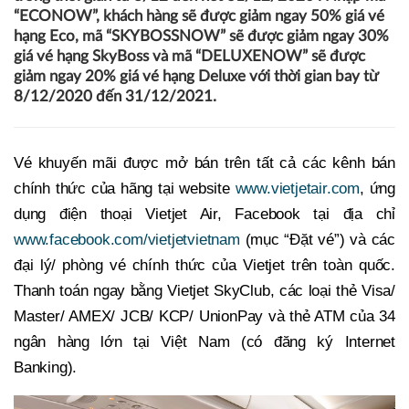
“ECONOW”, khách hàng sẽ được giảm ngay 50% giá vé
hạng Eco, mã “SKYBOSSNOW” sẽ được giảm ngay 30%
giá vé hạng SkyBoss và mã “DELUXENOW” sẽ được
giảm ngay 20% giá vé hạng Deluxe với thời gian bay từ
8/12/2020 đến 31/12/2021.
Vé khuyến mãi được mở bán trên tất cả các kênh bán
chính thức của hãng tại website
www.vietjetair.com
, ứng
dụng điện thoại Vietjet Air, Facebook tại địa chỉ
www.facebook.com/vietjetvietnam
(mục “Đặt vé”) và các
đại lý/ phòng vé chính thức của Vietjet trên toàn quốc.
Thanh toán ngay bằng Vietjet SkyClub, các loại thẻ Visa/
Master/ AMEX/ JCB/ KCP/ UnionPay và thẻ ATM của 34
ngân hàng lớn tại Việt Nam (có đăng ký Internet
Banking).